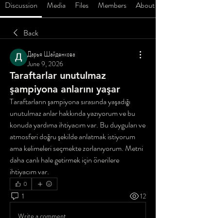
Discussion
Media
Files
Members
About
Back
Дарья Шайденкова
June 9, 2026
Taraftarlar unutulmaz
şampiyona anlarını yaşar
Taraftarların şampiyona sırasında yaşadığı 
unutulmaz anlar hakkında yazıyorum ve bu 
konuda yardıma ihtiyacım var. Bu duyguları ve 
atmosferi doğru şekilde anlatmak istiyorum 
ama kelimeleri seçmekte zorlanıyorum. Metni 
daha canlı hale getirmek için önerilere 
ihtiyacım var.
0
1
12
Write a comment...