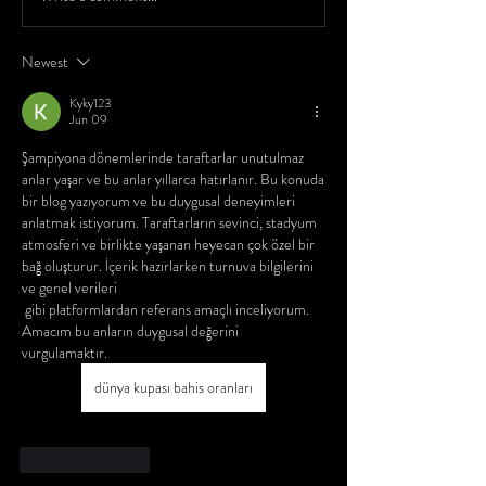
Newest
Kyky123
Jun 09
Şampiyona dönemlerinde taraftarlar unutulmaz 
anlar yaşar ve bu anlar yıllarca hatırlanır. Bu konuda 
bir blog yazıyorum ve bu duygusal deneyimleri 
anlatmak istiyorum. Taraftarların sevinci, stadyum 
atmosferi ve birlikte yaşanan heyecan çok özel bir 
bağ oluşturur. İçerik hazırlarken turnuva bilgilerini 
ve genel verileri
 gibi platformlardan referans amaçlı inceliyorum. 
Amacım bu anların duygusal değerini 
vurgulamaktır.
dünya kupası bahis oranları
Like
Reply