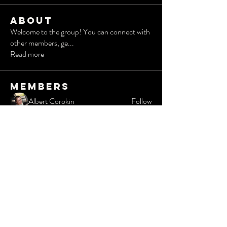
About
Welcome to the group! You can connect with
other members, ge
...
Read more
Members
Albert Corokin
Follow
Robert
Follow
Wesley Taylor
Follow
radhika kadam
Follow
Дарья Шайденкова
Follow
See All Members (19)