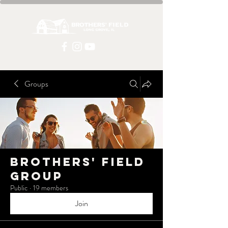
Groups
Brothers' Field
Group
Public
·
19 members
Join